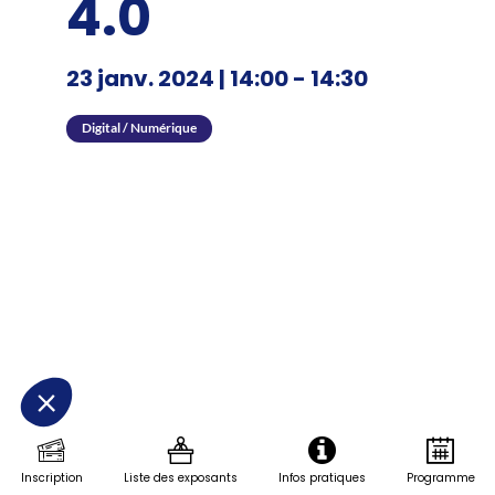
4.0
23 janv. 2024
|
14:00
-
14:30
Digital / Numérique
Description
Aller
vers
l’Industrie
du
Futur
induit
forcément
la
Inscription
Liste des exposants
Infos pratiques
Programme
prise